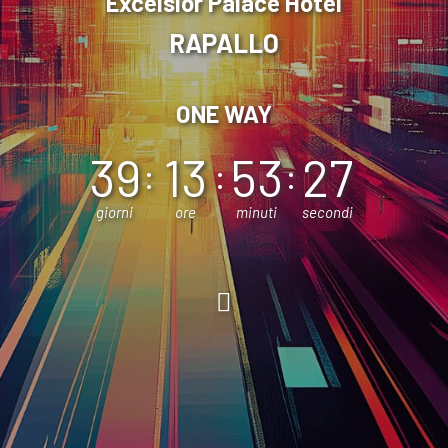
Excelsior Palace Hotel
RAPALLO
ONE WAY
39
13
53
25
giorni
ore
minuti
secondi